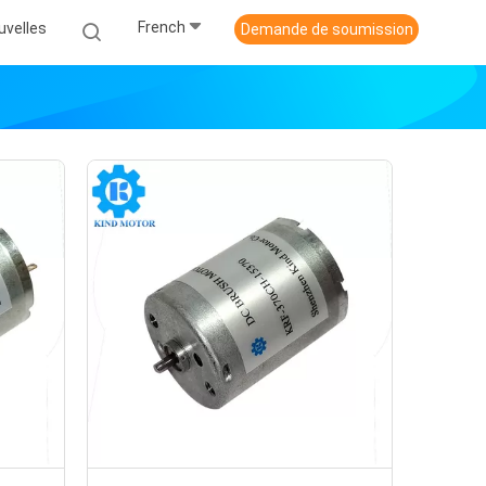
French
uvelles
Demande de soumission