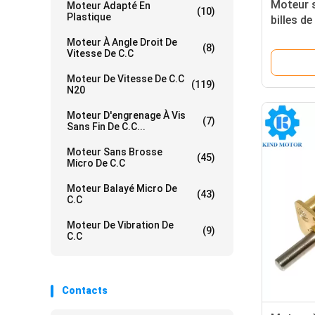
Moteur s
Moteur Adapté En
(10)
Plastique
billes d
mm bl24
Moteur À Angle Droit De
(8)
Vitesse De C.C
Moteur De Vitesse De C.C
(119)
N20
Moteur D'engrenage À Vis
(7)
Sans Fin De C.C...
Moteur Sans Brosse
(45)
Micro De C.C
Moteur Balayé Micro De
(43)
C.C
Moteur De Vibration De
(9)
C.C
Contacts