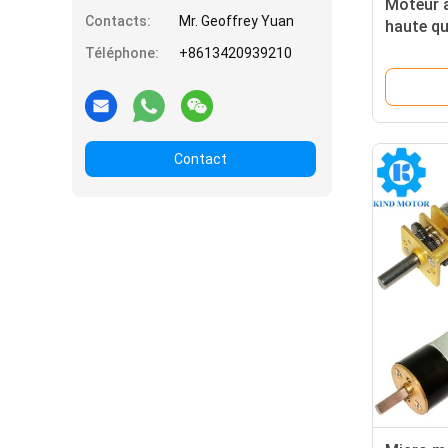
Moteur 
Contacts:
Mr. Geoffrey Yuan
haute qu
13 mm 1
Téléphone:
+8613420939210
030 050 
boîte de
Contact