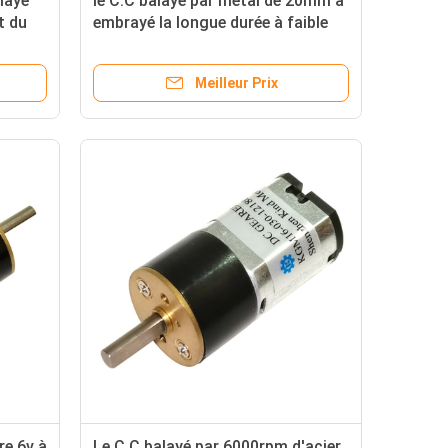
layé
le C.C balayé par métal de 20mm a
t du
embrayé la longue durée à faible
bruit du moteur 12v
Meilleur Prix
re 6v à
Le C.C balayé par 6000rpm d'acier