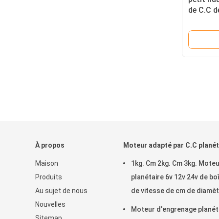
de C.C d
charbon
À propos
Moteur adapté par C.C planét
Maison
1kg. Cm 2kg. Cm 3kg. Mote
Produits
planétaire 6v 12v 24v de bo
Au sujet de nous
de vitesse de cm de diamè
Nouvelles
22mm avec l'encodeur
Moteur d'engrenage planét
Sitemap