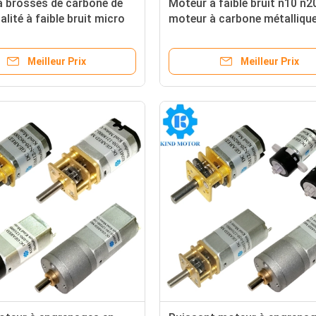
à brosses de carbone de
Moteur à faible bruit n10 n2
alité à faible bruit micro
moteur à carbone métalliqu
6 mm dc 3v 5v 6v 12v 24v
rapport de vitesse 1:20 1:30
avec réducteur de vitesse
1:75 1:100 1:150 1:210 1:250
Meilleur Prix
Meilleur Prix
 vitesses
1:380 1:1000