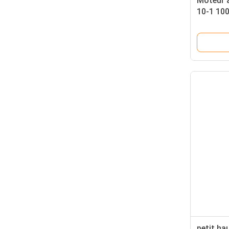
Moteur 
10-1 100
10-2000 
de marc
petit ha