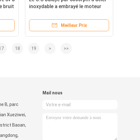
e bruit
inoxydable a embrayé le moteur
avec la boîte de vitesse de 16mm
Meilleur Prix
17
18
19
>
>>
Mail nous
ne B, parc
bian Xueziwei,
istrict Baoan,
uangdong,