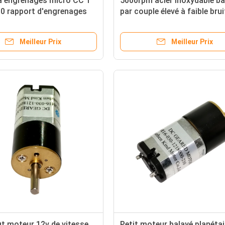
à engrenages micro CC 1
5000rpm acier inoxydable ba
0 rapport d'engrenages
par couple élevé à faible brui
tours par minute couple
moteur 24v
he 1,9 Nm
Meilleur Prix
Meilleur Prix
ut moteur 12v de vitesse
Petit moteur balayé planétai