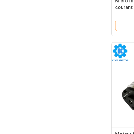
Micro m
courant 
rapport
Voltage
montag