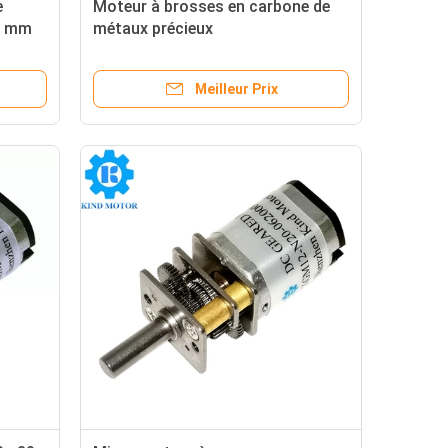
e
Moteur à brosses en carbone de
24 mm
métaux précieux
 RS390
oue
Meilleur Prix