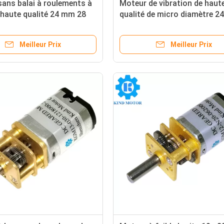
ans balai à roulements à
Moteur de vibration de haut
e haute qualité 24 mm 28
qualité de micro diamètre 
18 bl2430 bl2838 bl2847
28 mm RS370 RS360 RS380
dc 5v 6v 7.4v 12v 24v avec r
Meilleur Prix
Meilleur Prix
excentrique