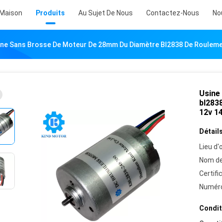
Maison
Produits
Au Sujet De Nous
Contactez-Nous
No
ine Sans Brosse De Moteur De 28mm Du Diamètre Bl2838 De Roulements 
Usine
bl2838
12v 14
Détails
Lieu d'o
Nom de
Certifi
Numéro
Condit