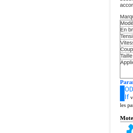
accor
Marqu
Modè
En b
Tens
Vites
Coup
Taill
Appli
Para
█O
█If
v
les p
Mote