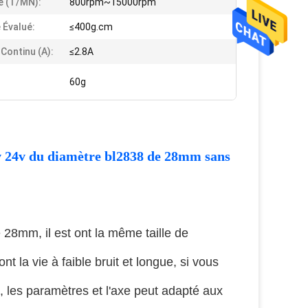
e (T/MN):
800rpm~15000rpm
 Évalué:
≤400g.cm
 Continu (a):
≤2.8A
60g
18v 24v du diamètre bl2838 de 28mm sans
28mm, il est ont la même taille de
 la vie à faible bruit et longue, si vous
,
les paramètres et l'axe peut adapté aux