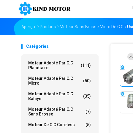
Aperçu
Produits
Moteur Sans Brosse Micro De C.C
Us
Catégories
Moteur Adapté Par C.C
(111)
Planétaire
Moteur Adapté Par C.C
(50)
Micro
Moteur Adapté Par C.C
(35)
Balayé
Moteur Adapté Par C.C
(7)
Sans Brosse
Moteur De C.C Coreless
(5)