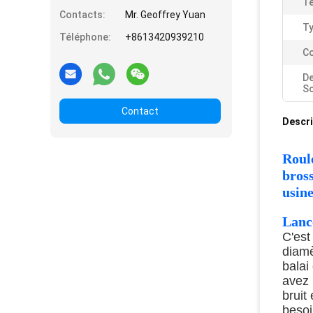
Te
Contacts:
Mr. Geoffrey Yuan
Ty
Téléphone:
+8613420939210
Co
De
So
Contact
Descri
Roule
bros
usin
Lanc
C'est
diamè
balai
avez 
bruit
besoi