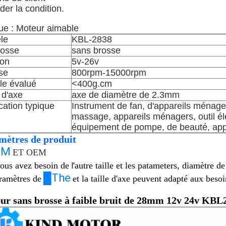
der
la condition.
e : Moteur aimable
le
KBL-2838
rosse
sans brosse
ion
5v-26v
se
800rpm-15000rpm
le évalué
<400g.cm
e d'axe
axe de diamètre de 2.3mm
cation typique
Instrument de fan, d'appareils ménager
massage, appareils ménagers,
outil él
équipement de pompe, de beauté, appa
mètres de produit
DM
ET OEM
ous avez besoin de
autre taille et les patameters, diamètr
l'
█The
aramètres de
et la taille d'axe peuvent adapté aux besoi
ur sans brosse à faible bruit de 28mm 12v 24v KBL