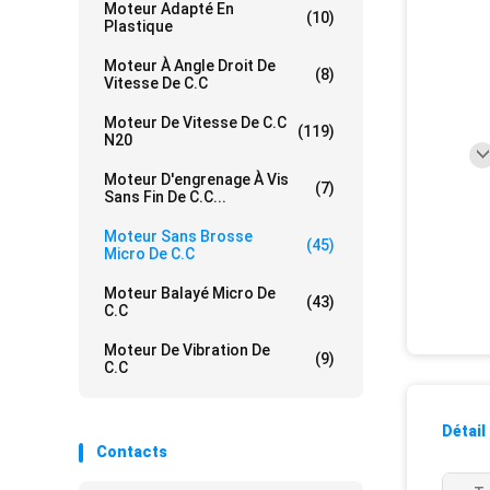
Moteur Adapté En
(10)
Plastique
Moteur À Angle Droit De
(8)
Vitesse De C.C
Moteur De Vitesse De C.C
(119)
N20
Moteur D'engrenage À Vis
(7)
Sans Fin De C.C...
Moteur Sans Brosse
(45)
Micro De C.C
Moteur Balayé Micro De
(43)
C.C
Moteur De Vibration De
(9)
C.C
Détail
Contacts