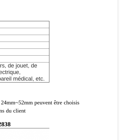
s, de jouet, de
ectrique,
reil médical, etc.
e de 24mm~52mm
peuvent être choisis
ns du client
2838