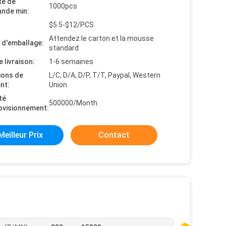
té de
1000pcs
nde min:
$5.5-$12/PCS
Attendez le carton et la mousse
s d'emballage:
standard
e livraison:
1-6 semaines
ions de
L/C, D/A, D/P, T/T, Paypal, Western
nt:
Union
té
500000/Month
ovisionnement:
Meilleur Prix
Contact