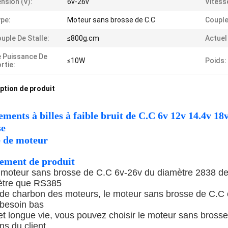
nsion (v):
6v-26v
Vitess
pe:
Moteur sans brosse de C.C
Couple
uple De Stalle:
≤800g.cm
Actuel
 Puissance De
≤10W
Poids:
rtie:
ption de produit
ments à billes à faible bruit de C.C 6v 12v 14.4v 
se
e de moteur
ement de produit
 moteur sans brosse de C.C 6v-26v du diamètre 2838 de 
tre que
RS385
 de charbon des moteurs, le moteur sans brosse de C.C ont
besoin bas
 et longue vie, vous pouvez choisir le moteur sans brosse
ns du client