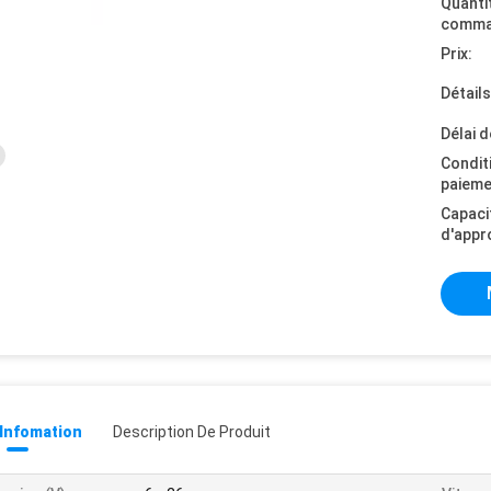
Quanti
comma
Prix:
Détail
Délai d
Condit
paieme
Capaci
d'appr
 Infomation
Description De Produit