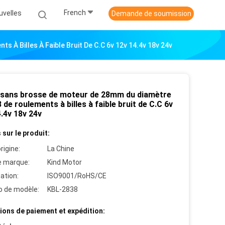
French
uvelles
Demande de soumission
À Billes À Faible Bruit De C.C 6v 12v 14.4v 18v 24v
 sans brosse de moteur de 28mm du diamètre
 de roulements à billes à faible bruit de C.C 6v
.4v 18v 24v
 sur le produit:
rigine:
La Chine
 marque:
Kind Motor
cation:
ISO9001/RoHS/CE
 de modèle:
KBL-2838
ions de paiement et expédition: