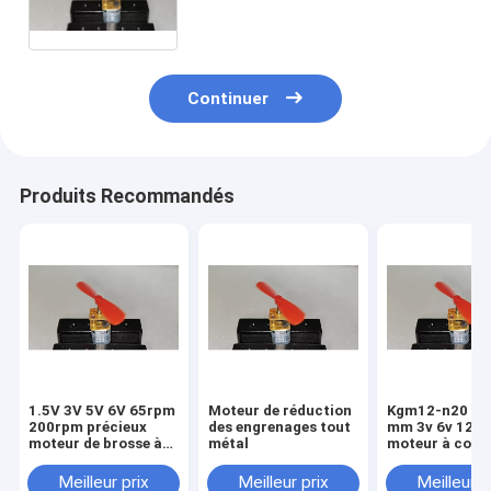
12v 24v N10 N20 N30 pour la
maison intelligente
Continuer
Produits Recommandés
1.5V 3V 5V 6V 65rpm
Moteur de réduction
Kgm12-n20 mi
200rpm précieux
des engrenages tout
mm 3v 6v 12v 
moteur de brosse à
métal
moteur à cour
engrenages 12mm
continu
N20
Meilleur prix
Meilleur prix
Meilleur p