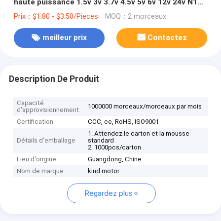
haute puissance 1.5v 3v 3.7v 4.5v 5v 6v 12v 24v N10
N20 N30 pour la maison intelligente
Prix：$1.80 - $3.50/Pieces
MOQ：2 morceaux
meilleur prix
Contactez
Description De Produit
Capacité
1000000 morceaux/morceaux par mois
d'approvisionnement
Certification
CCC, ce, RoHS, ISO9001
1. Attendez le carton et la mousse
Détails d'emballage
standard
2. 1000pcs/carton
Lieu d'origine
Guangdong, Chine
Nom de marque
kind motor
Regardez plus