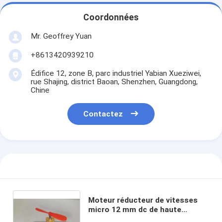
Coordonnées
Mr. Geoffrey Yuan
+8613420939210
Édifice 12, zone B, parc industriel Yabian Xueziwei,
rue Shajing, district Baoan, Shenzhen, Guangdong,
Chine
Contactez
Moteur réducteur de vitesses
micro 12 mm dc de haute
puissance 1.5v 3v 3.7v 4.5v 5v 6v