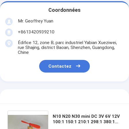
Coordonnées
Mr. Geoffrey Yuan
+8613420939210
Édifice 12, zone B, parc industriel Yabian Xueziwei,
rue Shajing, district Baoan, Shenzhen, Guangdong,
Chine
Contactez
N10 N20 N30 mini DC 3V 6V 12V
100:1 150:1 210:1 298:1 380:1
340:1 1000:1 boîte de vitesses