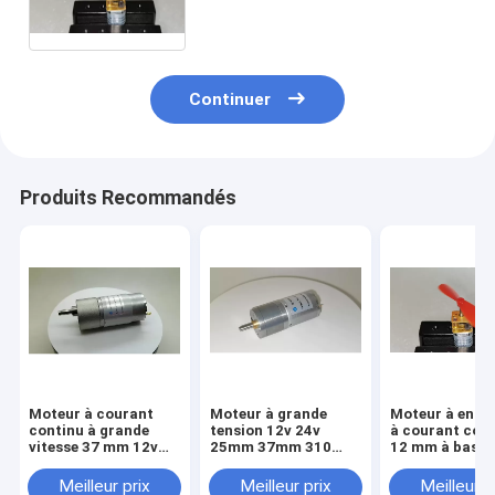
de réduction du moteur avec
codeur
Continuer
Produits Recommandés
Moteur à courant
Moteur à grande
Moteur à engr
continu à grande
tension 12v 24v
à courant cont
vitesse 37 mm 12v
25mm 37mm 310
12 mm à basse
24v 60prm 80 rpm
370 moteur à
vitesse ga12-n
brosses à courant
couple élevé a
Meilleur prix
Meilleur prix
Meilleur p