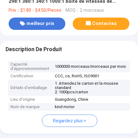
298:1 380:1 340:1 1000:1 boîte de vitesses de
réduction du moteur avec codeur
Prix：$1.80 - $4.50/Pieces
MOQ：2 morceaux
meilleur prix
Contactez
Description De Produit
Capacité
1000000 morceaux/morceaux par mois
d'approvisionnement
Certification
CCC, ce, RoHS, ISO9001
1. Attendez le carton et la mousse
Détails d'emballage
standard
2. 1000pcs/carton
Lieu d'origine
Guangdong, Chine
Nom de marque
kind motor
Regardez plus