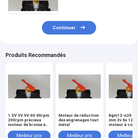
12 mm 1.5v-12volt
Continuer
Produits Recommandés
1.5V 3V 5V 6V 65rpm
Moteur de réduction
Kgm12-n20 mi
200rpm précieux
des engrenages tout
mm 3v 6v 12v 
moteur de brosse à
métal
moteur à cour
engrenages 12mm
continu
N20
Meilleur prix
Meilleur prix
Meilleur p