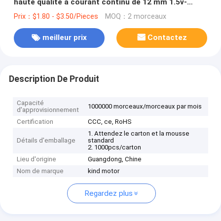
haute qualité à courant continu de 12 mm 1.5v-
12volt
Prix：$1.80 - $3.50/Pieces
MOQ：2 morceaux
meilleur prix
Contactez
Description De Produit
Capacité
1000000 morceaux/morceaux par mois
d'approvisionnement
Certification
CCC, ce, RoHS
1. Attendez le carton et la mousse
Détails d'emballage
standard
2. 1000pcs/carton
Lieu d'origine
Guangdong, Chine
Nom de marque
kind motor
Regardez plus