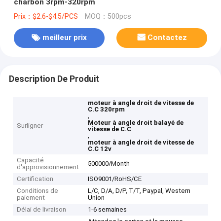
charbon 3rpm-320rpm
Prix：$2.6-$4.5/PCS
MOQ：500pcs
meilleur prix
Contactez
Description De Produit
moteur à angle droit de vitesse de
C.C 320rpm
,
Moteur à angle droit balayé de
Surligner
vitesse de C.C
,
moteur à angle droit de vitesse de
C.C 12v
Capacité
500000/Month
d'approvisionnement
Certification
ISO9001/RoHS/CE
Conditions de
L/C, D/A, D/P, T/T, Paypal, Western
paiement
Union
Délai de livraison
1-6 semaines